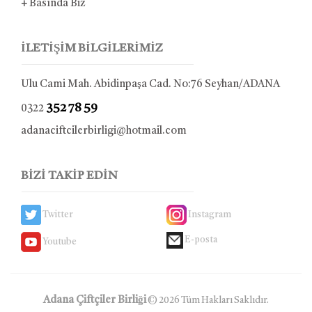
+
Basında Biz
İLETİŞİM BİLGİLERİMİZ
Ulu Cami Mah. Abidinpaşa Cad. No:76 Seyhan/ADANA
352 78 59
0322
adanaciftcilerbirligi@hotmail.com
BİZİ TAKİP EDİN
Twitter
Instagram
E-posta
Youtube
Adana Çiftçiler Birliği
© 2026 Tüm Hakları Saklıdır.