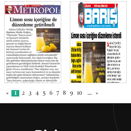
«
1
2
3
4
5
6
7
8
9
10
...
»