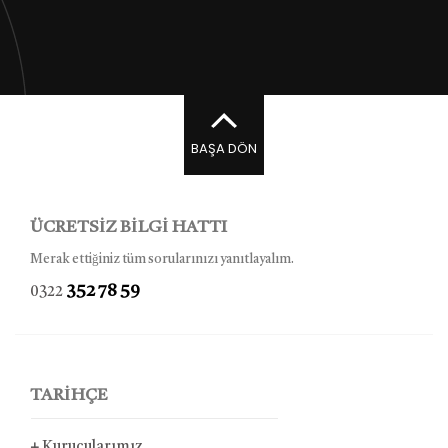
BAŞA DÖN
ÜCRETSİZ BİLGİ HATTI
Merak ettiğiniz tüm sorularınızı yanıtlayalım.
352 78 59
0322
TARİHÇE
+
Kurucularımız