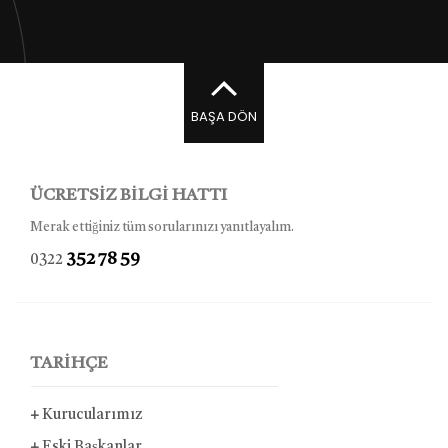
BAŞA DÖN
ÜCRETSİZ BİLGİ HATTI
Merak ettiğiniz tüm sorularınızı yanıtlayalım.
352 78 59
0322
TARİHÇE
+
Kurucularımız
+
Eski Başkanlar