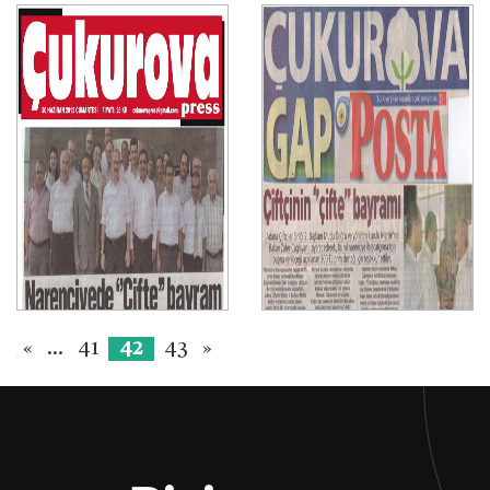
«
...
41
42
43
»