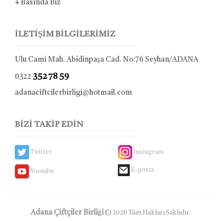
+
Basında Biz
İLETİŞİM BİLGİLERİMİZ
Ulu Cami Mah. Abidinpaşa Cad. No:76 Seyhan/ADANA
352 78 59
0322
adanaciftcilerbirligi@hotmail.com
BİZİ TAKİP EDİN
Twitter
Instagram
E-posta
Youtube
Adana Çiftçiler Birliği
© 2026 Tüm Hakları Saklıdır.