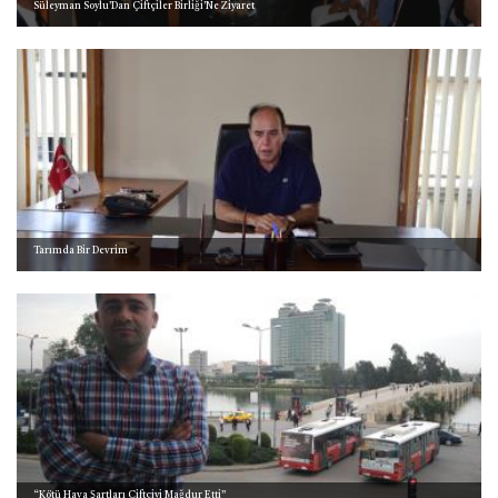
Süleyman Soylu’Dan Çiftçiler Birliği’Ne Ziyaret
Tarımda Bir Devrim
“Kötü Hava Şartları Çiftçiyi Mağdur Etti”