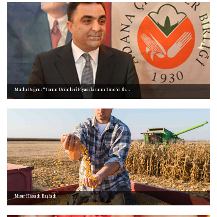
Mutlu Doğru: “Tarım Ürünleri Piyasalarının Tmo’Ya İh...
Mısır Hasadı Başladı