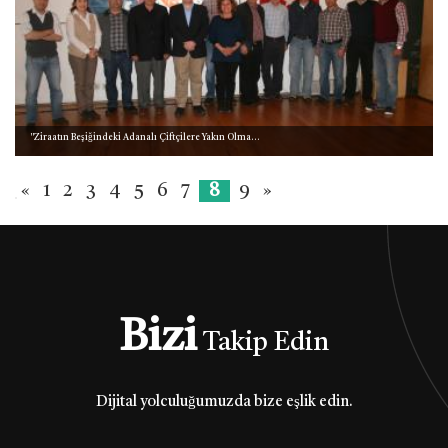
''Ziraatın Beşiğindeki Adanalı Çiftçilere Yakın Olma...
«
1
2
3
4
5
6
7
8
9
»
Bizi
Takip Edin
Dijital yolculuğumuzda bize eşlik edin.