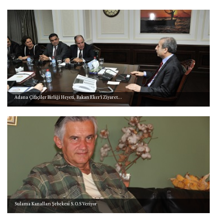
Adana Çiftçiler Birliği Heyeti, Bakan Eker'i Ziyaret...
Sulama Kanalları Şebekesi S.O.S Veriyor