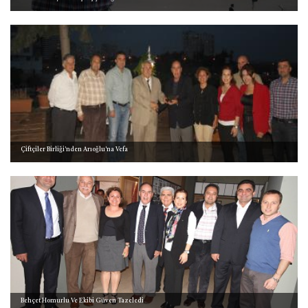
Çiftçiler Birliği'nden Arıoğlu'na Vefa
Behçet Homurlu Ve Ekibi Güven Tazeledi