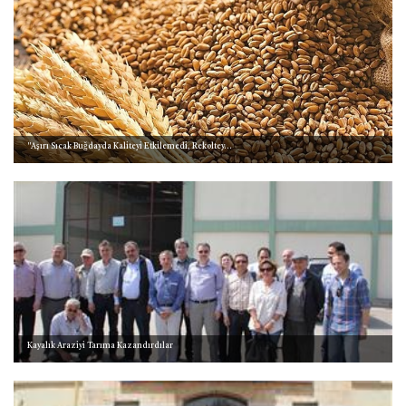
''Aşırı Sıcak Buğdayda Kaliteyi Etkilemedi, Rekoltey...
Kayalık Araziyi Tarıma Kazandırdılar